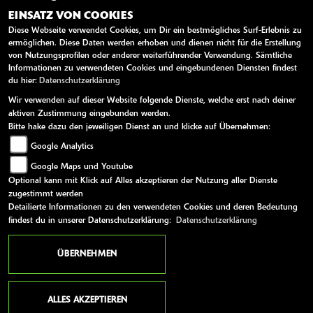
EINSATZ VON COOKIES
Samstag:
09:00 - 12:00
Diese Webseite verwendet Cookies, um Dir ein bestmögliches Surf-Erlebnis zu
Sonntag:
geschlossen
ermöglichen. Diese Daten werden erhoben und dienen nicht für die Erstellung
von Nutzungsprofilen oder anderer weiterführender Verwendung. Sämtliche
Samstags nur Notfalldienst, keine Terminvergabe!
Informationen zu verwendeten Cookies und eingebundenen Diensten findest
du hier:
Datenschutzerklärung
Wir verwenden auf dieser Website folgende Dienste, welche erst nach deiner
WEITERE LINKS
aktiven Zustimmung eingebunden werden.
Bitte hake dazu den jeweiligen Dienst an und klicke auf Übernehmen:
Kawasaki News
Google Analytics
Kawasaki Handbücher
Google Maps und Youtube
Kawasaki Bekleidung
Optional kann mit Klick auf Alles akzeptieren der Nutzung aller Dienste
Kawasaki Merchandise
zugestimmt werden
Detailierte Informationen zu den verwendeten Cookies und deren Bedeutung
findest du in unserer Datenschutzerklärung:
Datenschutzerklärung
AGB
Impressum
Datenschutz
Disclaimer
Barrierefreiheit
ÜBERNEHMEN
powered by 1000PS
ALLES AKZEPTIEREN