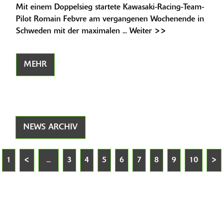
Mit einem Doppelsieg startete Kawasaki-Racing-Team-
Pilot Romain Febvre am vergangenen Wochenende in
Schweden mit der maximalen ... Weiter >>
MEHR
NEWS ARCHIV
1
<
...
3
4
5
6
7
8
9
10
>