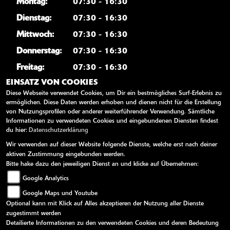
Montag:
07:30 - 16:30
Dienstag:
07:30 - 16:30
Mittwoch:
07:30 - 16:30
Donnerstag:
07:30 - 16:30
Freitag:
07:30 - 16:30
EINSATZ VON COOKIES
Samstag:
09:00 - 12:00
Diese Webseite verwendet Cookies, um Dir ein bestmögliches Surf-Erlebnis zu
Sonntag:
geschlossen
ermöglichen. Diese Daten werden erhoben und dienen nicht für die Erstellung
von Nutzungsprofilen oder anderer weiterführender Verwendung. Sämtliche
Samstags nur Notfalldienst, keine Terminvergabe!
Informationen zu verwendeten Cookies und eingebundenen Diensten findest
du hier:
Datenschutzerklärung
WEITERE LINKS
Wir verwenden auf dieser Website folgende Dienste, welche erst nach deiner
aktiven Zustimmung eingebunden werden.
Kawasaki News
Bitte hake dazu den jeweiligen Dienst an und klicke auf Übernehmen:
Google Analytics
Kawasaki Handbücher
Google Maps und Youtube
Kawasaki Bekleidung
Optional kann mit Klick auf Alles akzeptieren der Nutzung aller Dienste
Kawasaki Merchandise
zugestimmt werden
Detailierte Informationen zu den verwendeten Cookies und deren Bedeutung